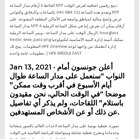
الحائط 6 أرقام مدار الساعة NTP دمج رقمين اضافية لعرض الوقت
بالساعات والدقائق والثواني (HH: MM: SS) وتقدم هذه الساعة NTP
عرض واضح مثالية لمناطق واسعة في الأماكن المغلقة المفتوحة. على
مدار الساعة NTP 6 أرقام يمكن أن تعرض إما في شكل الساعة الرملية
الرمال الوقت على مدار الساعة ، ويمر الساعة الرملية, hourglass
Vector, time, pass png يمكنك أتمتة إدارة البنية الأساسية لتكنولوجيا
المعلومات. يتيح لك HPE OneView إدارة أنظمتك من واجهة لوحة
معلومات عامة واحدة. | HPE MIDDLE EAST
Jan 13, 2021 · أعلن جونسون أمام
النواب “سنعمل على مدار الساعة طوال
أيام الأسبوع في أقرب وقت ممكن”
موضحا “في الوقت الحالي، نحن مقيدون
باستلام” اللقاحات، ولم يذكر أي تفاصيل
عن ذلك أو عن الأشخاص المستهدفين.
صورة. تغطية يومية على مدار الساعة لاحداث العالم بالصور منتجاتنا
وخدماتنا وتقترح تغطية شاملة ومتواصلة للرياضة العالمية في الوقت