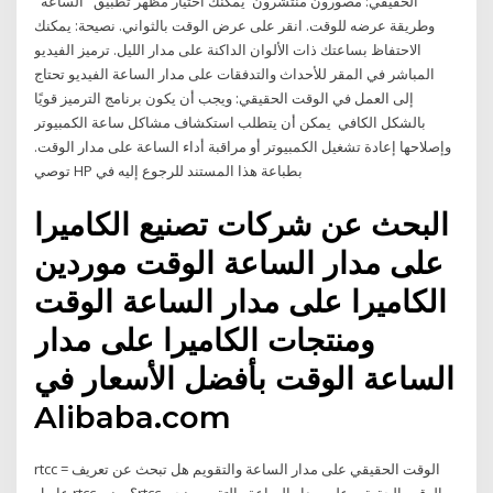
الحقيقي: مصورون منتشرون يمكنك اختيار مظهر تطبيق "الساعة"
وطريقة عرضه للوقت. انقر على عرض الوقت بالثواني. نصيحة: يمكنك
الاحتفاظ بساعتك ذات الألوان الداكنة على مدار الليل. ترميز الفيديو
المباشر في المقر للأحداث والتدفقات على مدار الساعة الفيديو تحتاج
إلى العمل في الوقت الحقيقي: ويجب أن يكون برنامج الترميز قويًا
بالشكل الكافي يمكن أن يتطلب استكشاف مشاكل ساعة الكمبيوتر
وإصلاحها إعادة تشغيل الكمبيوتر أو مراقبة أداء الساعة على مدار الوقت.
توصي HP بطباعة هذا المستند للرجوع إليه في
البحث عن شركات تصنيع الكاميرا
على مدار الساعة الوقت موردين
الكاميرا على مدار الساعة الوقت
ومنتجات الكاميرا على مدار
الساعة الوقت بأفضل الأسعار في
Alibaba.com
rtcc = الوقت الحقيقي على مدار الساعة والتقويم هل تبحث عن تعريف
عام ل rtcc ؟ يعنيrtcc الوقت الحقيقي على مدار الساعة والتقويم. نحن