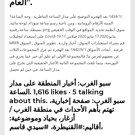
العام”.
1‏‏/1‏‏/1434 بعد الهجرة التوضيح على مدار الساعة التناظرية ، وجه الساعة
المنبه الأرقام الرومانية ، ومن ناحية رسم ساعة سوداء, لوحة مائية,
بسيطة, ساعة رقمية png سوق أنظمة تحديد المواقع في الوقت الحقيقي
على استعداد لتحليلات Covid-19 17 مايو 2020 17 مايو 2020 فيلاس
MRFR قم بشراء استخبارات السوق , أخبار واردة , تطوير السوق , السوق
فرصة , أبحاث الأسواق 1‏‏/6‏‏/1442 بعد الهجرة تم عزل المجموعات الثلاث
عن بعضهم لغرض ما؛ فالمجموعة الأولى لم تتلق أي خبر عما يجري في
البورصة، بينما تلقت المجموعة الثانية الأخبار الحقيقية التي تخرج على
مدار الساعة، في حين لم تحصل
الساعة.‎ 1,616 likes · 5 talking
about this. ‎سبو الغرب: صفحة إخبارية،
تهتم بأهم الأحداث في منطقة الغرب /
أزغار، بحياد وموضوعية:
أقاليم:#القنيطرة، #سيدي قاسم،