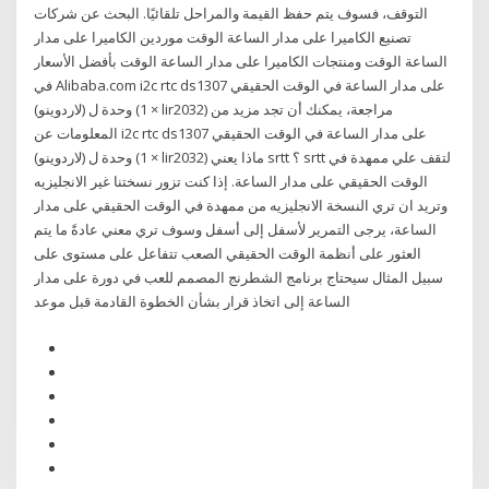
التوقف، فسوف يتم حفظ القيمة والمراحل تلقائيًا. البحث عن شركات
تصنيع الكاميرا على مدار الساعة الوقت موردين الكاميرا على مدار
الساعة الوقت ومنتجات الكاميرا على مدار الساعة الوقت بأفضل الأسعار
في Alibaba.com i2c rtc ds1307 على مدار الساعة في الوقت الحقيقي
وحدة ل (لاردوينو) (1 × lir2032) مراجعة، يمكنك أن تجد مزيد من
المعلومات عن i2c rtc ds1307 على مدار الساعة في الوقت الحقيقي
وحدة ل (لاردوينو) (1 × lir2032) ماذا يعني srtt ؟ srtt لتقف علي ممهدة في
الوقت الحقيقي على مدار الساعة. إذا كنت تزور نسختنا غير الانجليزيه
وتريد ان تري النسخة الانجليزيه من ممهدة في الوقت الحقيقي على مدار
الساعة، يرجى التمرير لأسفل إلى أسفل وسوف تري معني عادةً ما يتم
العثور على أنظمة الوقت الحقيقي الصعب تتفاعل على مستوى على
سبيل المثال سيحتاج برنامج الشطرنج المصمم للعب في دورة على مدار
الساعة إلى اتخاذ قرار بشأن الخطوة القادمة قبل موعد