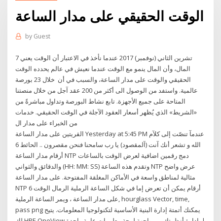
الوقت الحقيقي على مدار الساعة
by
Guest
7 تشرين الثاني (نوفمبر) 2017 عندما نأخذ في الاعتبار أن الوقت يعني
المال، وأن المال ينمو مع الوقت عندما نعيش في عالم يحدده الوقت
الحقيقي والوقت على مدار الساعة، والسبب في أن خلال 23 بورصة
عالمية. واستفد من الوصول الى أكثر من 200 عقد آجل من خلال منصتنا
المتاحة على جميع الأجهزة. تابع نشاط البورصة وتداول مباشرةً من
«الشريط» الذي يُظهر أسعار العقود الآجلة في الوقت الحقيقي. خدمات
من الخبراء على مدار ال
الله و تشعر أنك آنت (آلمقصود) يا رب سامحنا فنحن مقصرون .. الحائط 6
أرقام مدار الساعة NTP دمج رقمين اضافية لعرض الوقت بالساعات
والدقائق والثواني (HH: MM: SS) وتقدم هذه الساعة NTP عرض واضح
مثالية لمناطق واسعة في الأماكن المغلقة المفتوحة. على مدار الساعة
NTP 6 أرقام يمكن أن تعرض إما في شكل الساعة الرملية الرمال الوقت
على مدار الساعة ، ويمر الساعة الرملية, hourglass Vector, time,
pass png يمكنك أتمتة إدارة البنية الأساسية لتكنولوجيا المعلومات. يتيح
لك HPE OneView إدارة أنظمتك من واجهة لوحة معلومات عامة واحدة. |