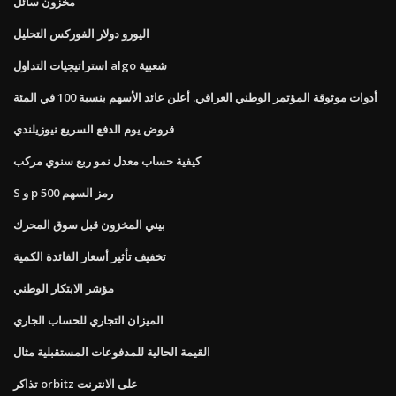
مخزون سائل
اليورو دولار الفوركس التحليل
استراتيجيات التداول algo شعبية
أدوات موثوقة المؤتمر الوطني العراقي. أعلن عائد الأسهم بنسبة 100 في المئة
قروض يوم الدفع السريع نيوزيلندي
كيفية حساب معدل نمو ربع سنوي مركب
S و p 500 رمز السهم
بيني المخزون قبل سوق المحرك
تخفيف تأثير أسعار الفائدة الكمية
مؤشر الابتكار الوطني
الميزان التجاري للحساب الجاري
القيمة الحالية للمدفوعات المستقبلية مثال
تذاكر orbitz على الانترنت